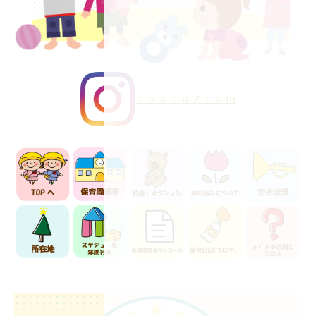
Ｉｎｓｔａｇｒａｍ