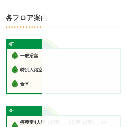
各フロア案内
4F
一般浴室
特別入浴室
食堂
3F
療養室4人室（14室）、2人室（2室）、1人