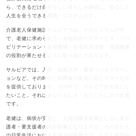
ら、できるだけ自分らしい暮らしを継続し、安心して
人生を全うできる環境・システムです。
介護老人保健施設サルビアでは、そのシステムの中
で、老健に求められている包括的ケアサービス・リハ
ビリテーション・在宅復帰・在宅生活支援・地域連携
の役割が果たせるように取り組んでおります。
サルビアでは、入所・短期入所・通所リハビリテーシ
ョンなど、その時のご利用者の状況に応じてサービス
を提供しております。その中で、サルビアが大切にし
たいこと。それはあなたらしさ・わたしらしさの支援
です。
老健は、病状が安定し、入院治療を必要としない要介
護者・要支援者の方が対象となりますが、その方たち
の日常生活における不便さや困難さは、とても個別的