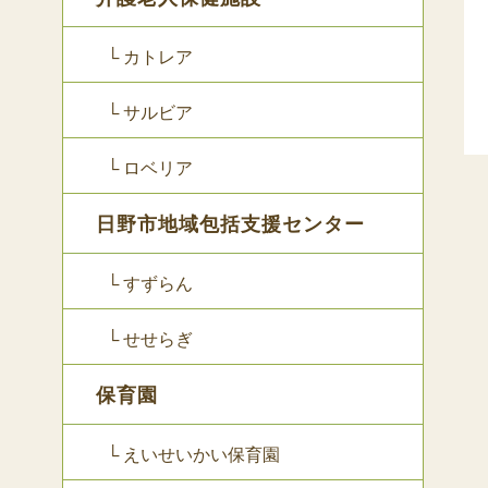
└ カトレア
└ サルビア
└ ロベリア
日野市地域包括支援センター
└ すずらん
└ せせらぎ
保育園
└ えいせいかい保育園