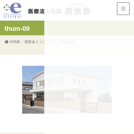
thum-09
HOME
英世会トップページ
thum-09