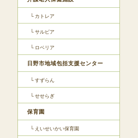
└ カトレア
└ サルビア
└ ロベリア
日野市地域包括支援センター
└ すずらん
└ せせらぎ
保育園
└ えいせいかい保育園