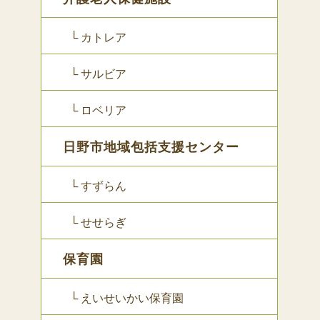
└ カトレア
└ サルビア
└ ロベリア
日野市地域包括支援センター
└ すずらん
└ せせらぎ
保育園
└ えいせいかい保育園