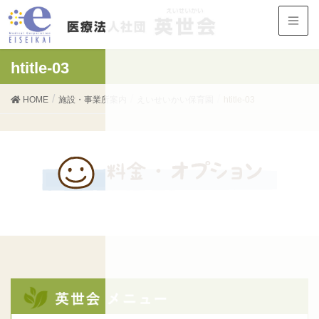
htitle-03
HOME
施設・事業所案内
えいせいかい保育園
htitle-03