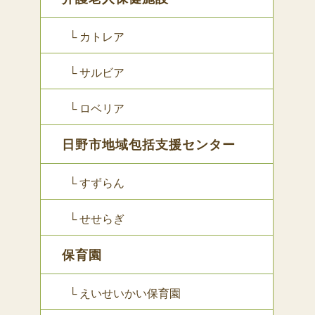
└ カトレア
└ サルビア
└ ロベリア
日野市地域包括支援センター
└ すずらん
└ せせらぎ
保育園
└ えいせいかい保育園