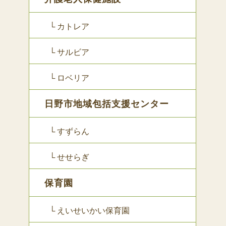
└ カトレア
└ サルビア
└ ロベリア
日野市地域包括支援センター
└ すずらん
└ せせらぎ
保育園
└ えいせいかい保育園