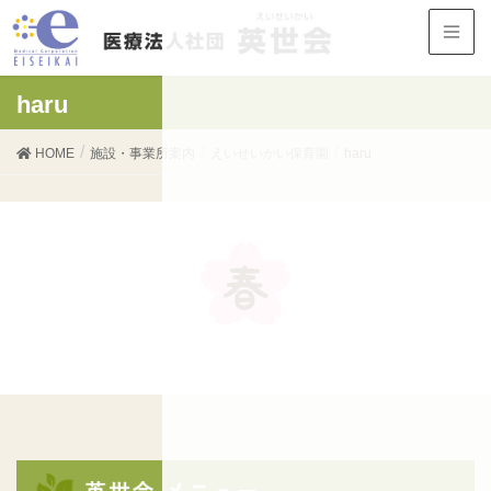
haru
HOME
施設・事業所案内
えいせいかい保育園
haru