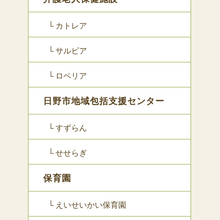
└ カトレア
└ サルビア
└ ロベリア
日野市地域包括支援センター
└ すずらん
└ せせらぎ
保育園
└ えいせいかい保育園