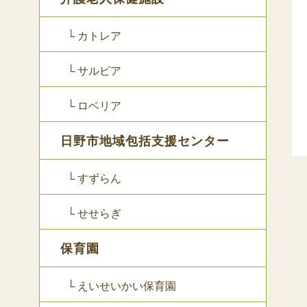
└ カトレア
└ サルビア
└ ロベリア
日野市地域包括支援センター
└ すずらん
└ せせらぎ
保育園
└ えいせいかい保育園