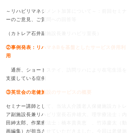
～リハビリマネジメント加算について～：前回セミナ
ーのご意見、ご質問への回答等
（カトレア石井副施設長兼リハビリ室長）
②事例発表：リハマネBを基盤としたサービス併用利
用
通所、ショートステイ、訪問リハにより在宅生活を
支援している症例
③英世会の老健施設のサービスの概要
セミナー講師として、当法人介護老人保健施設カトレ
ア副施設長兼リハビリ室長石井雄大、理学療法士：内
田紳太郎、作業療法士：橋本貴美恵 、竹添慶太（動
画編集）が担当させていただきました。今回は老健施