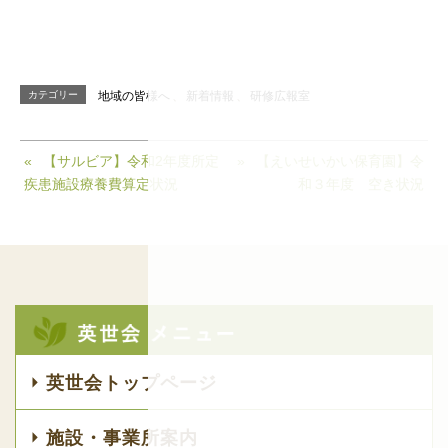
カテゴリー
地域の皆様へ
、
新着情報
、
研修広報室
【サルビア】令和2年度所定
【えいせいかい保育園】令
疾患施設療養費算定状況
和３年度 空き状況
英世会トップページ
施設・事業所案内