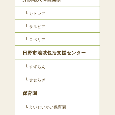
└ カトレア
└ サルビア
└ ロベリア
日野市地域包括支援センター
└ すずらん
└ せせらぎ
保育園
└ えいせいかい保育園